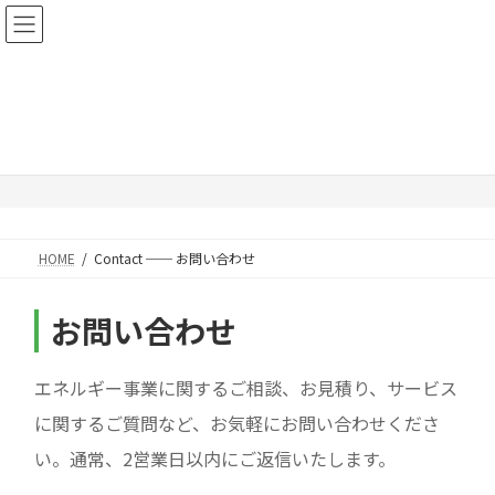
コ
ナ
NRTエナジーブリッジ株式会社
ン
ビ
テ
ゲ
ン
ー
Contact ── お問い合わせ
ツ
シ
へ
ョ
ス
ン
キ
に
HOME
Contact ── お問い合わせ
ッ
移
プ
動
お問い合わせ
エネルギー事業に関するご相談、お見積り、サービス
に関するご質問など、お気軽にお問い合わせくださ
い。通常、2営業日以内にご返信いたします。