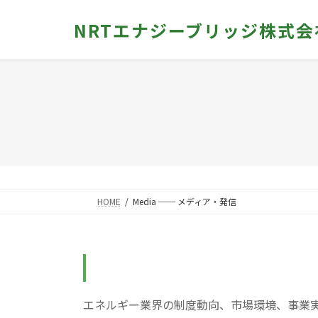
コ
ナ
NRTエナジーブリッジ株式会
ン
ビ
テ
ゲ
ン
ー
ツ
シ
へ
ョ
ス
ン
キ
に
ッ
移
プ
動
HOME
Media ── メディア・発信
エネルギー業界の制度動向、市場環境、事業