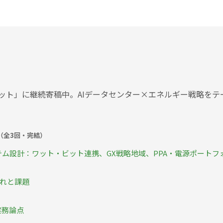
ット」に継続寄稿中。AIデータセンター×エネルギー戦略をテ
（全3回・完結）
テム設計：ワット・ビット連携、GX戦略地域、PPA・電源ポートフ
流れと課題
実務論点